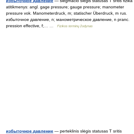
избыточное давление
— slėgmačio slėgis statusas T sritis fizika
atitikmenys: angl. gage pressure; gauge pressure; manometer
pressure vok. Manometerdruck, m; statischer Überdruck, m rus.
избыточное давление, n; манометрическое давление, n pranc.
pression effective, f;… …
Fizikos terminų žodynas
избыточное давление
— perteklinis slėgis statusas T sritis