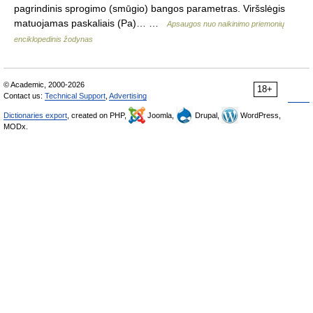
pagrindinis sprogimo (smūgio) bangos parametras. Viršslėgis
matuojamas paskaliais (Pa)… …
Apsaugos nuo naikinimo priemonių
enciklopedinis žodynas
© Academic, 2000-2026
18+
Contact us:
Technical Support
,
Advertising
Dictionaries export
, created on PHP,
Joomla,
Drupal,
WordPress,
MODx.