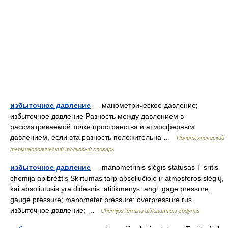
избыточное давление
— манометрическое давление;
избыточное давление Разность между давлением в
рассматриваемой точке пространства и атмосферным
давлением, если эта разность положительна …
Политехнический
терминологический толковый словарь
избыточное давление
— manometrinis slėgis statusas T sritis
chemija apibrėžtis Skirtumas tarp absoliučiojo ir atmosferos slėgių,
kai absoliutusis yra didesnis. atitikmenys: angl. gage pressure;
gauge pressure; manometer pressure; overpressure rus.
избыточное давление; …
Chemijos terminų aiškinamasis žodynas