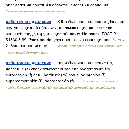
определения понятий в области измерения давления …
Справочник технического переводчика
избыточное давление
— 3.9 избыточное давление: Давление
внутри защитной оболочки, превышающее давление во
внешней среде, окружающей оболочку. Источник: ГОСТ Р
51330.3 99: Электрооборудование взрывозащищенное. Часть
2. Заполнение или пр …
Словарь-справочник терминов нормативно-
технической документации
избыточное давление
— rus избыточное давление (с),
давление (с) сверх атмосферного eng overpressure fra
surpression (f) deu überdruck (m) spa superpresión (f),
supercompresión (f), sobrepresión (f) …
Безопасность и гигиена
труда. Перевод на английский, французский, немецкий, испанский языки