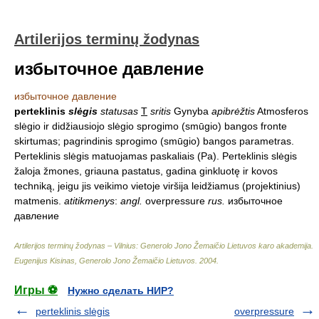
Artilerijos terminų žodynas
избыточное давление
избыточное давление
perteklinis
slėgis
statusas
T
sritis
Gynyba
apibrėžtis
Atmosferos
slėgio ir didžiausiojo slėgio sprogimo (smūgio) bangos fronte
skirtumas; pagrindinis sprogimo (smūgio) bangos parametras.
Perteklinis slėgis matuojamas paskaliais (Pa). Perteklinis slėgis
žaloja žmones, griauna pastatus, gadina ginkluotę ir kovos
techniką, jeigu jis veikimo vietoje viršija leidžiamus (projektinius)
matmenis.
atitikmenys
:
angl.
overpressure
rus.
избыточное
давление
Artilerijos terminų žodynas – Vilnius: Generolo Jono Žemaičio Lietuvos karo akademija
.
Eugenijus Kisinas, Generolo Jono Žemaičio Lietuvos
.
2004
.
Игры ⚽
Нужно сделать НИР?
perteklinis slėgis
overpressure