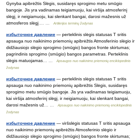
Gynyba apibrėžtis Slėgis, susidaręs sprogimo metu smūgio
bangoje. Jis yra vadinamas teigiamuoju, kai viršija atmosferinį
slėgį, ir neigiamuoju, kai slenkant bangai, darosi mažesnis už
atmosferos slėgį.… …
Artilerijos terminų žodynas
избыточное давление
— perteklinis slėgis statusas T sritis
apsauga nuo naikinimo priemonių apibrėžtis Atmosferinio slėgio ir
didžiausiojo slėgio sprogimo (smūgio) bangos fronte skirtumas;
pagrindinis sprogimo (smūgio) bangos parametras. Perteklinis
slėgis matuojamas… …
Apsaugos nuo naikinimo priemonių enciklopedinis
žodynas
избыточное давление
— perteklinis slėgis statusas T sritis
apsauga nuo naikinimo priemonių apibrėžtis Slėgis, susidaręs
sprogimo metu smūgio bangoje. Jis yra vadinamas teigiamuoju,
kai viršija atmosferinį slėgį, ir neigiamuoju, kai slenkant bangai,
darosi mažesnis už… …
Apsaugos nuo naikinimo priemonių enciklopedinis
žodynas
избыточное давление
— viršslėgis statusas T sritis apsauga
nuo naikinimo priemonių apibrėžtis Atmosferinio slėgio ir
didžiausiojo slėgio sprogimo (smūgio) bangos fronte skirtumas;